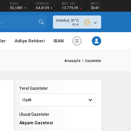
RO
STERLİN
BIST 100
BITCOIN
ETHEREUM
X
1881
64,4139
13.779,39
$64953
$1919.52
$
İstanbul,
31
°C
Açık
ler
Adliye Rehberi
IBAN
Anasayfa
Gazeteler
Yerel Gazeteler
Uşak
Ulusal Gazeteler
Akşam Gazetesi