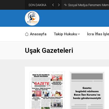
SON DAKİKA
Sosyal Medya Fenomeni Memu
Anasayfa
Takip Hukuku
İcra İflas İşl
Uşak Gazeteleri