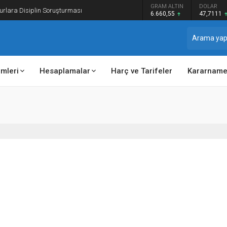
GRAM ALTIN
DOLAR
EU
rlara Disiplin Soruşturması
6.660,55
47,7111
55,
emleri
Hesaplamalar
Harç ve Tarifeler
Kararname