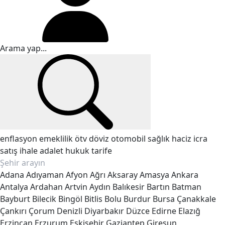
enflasyon
emeklilik
ötv
döviz
otomobil
sağlık
haciz
icra
satış
ihale
adalet
hukuk
tarife
Adana
Adıyaman
Afyon
Ağrı
Aksaray
Amasya
Ankara
Antalya
Ardahan
Artvin
Aydın
Balıkesir
Bartın
Batman
Bayburt
Bilecik
Bingöl
Bitlis
Bolu
Burdur
Bursa
Çanakkale
Çankırı
Çorum
Denizli
Diyarbakır
Düzce
Edirne
Elazığ
Erzincan
Erzurum
Eskişehir
Gaziantep
Giresun