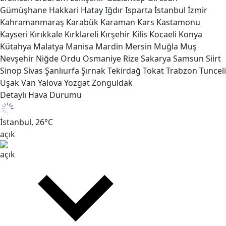
Gümüşhane
Hakkari
Hatay
Iğdır
Isparta
İstanbul
İzmir
Kahramanmaraş
Karabük
Karaman
Kars
Kastamonu
Kayseri
Kırıkkale
Kırklareli
Kırşehir
Kilis
Kocaeli
Konya
Kütahya
Malatya
Manisa
Mardin
Mersin
Muğla
Muş
Nevşehir
Niğde
Ordu
Osmaniye
Rize
Sakarya
Samsun
Siirt
Sinop
Sivas
Şanlıurfa
Şırnak
Tekirdağ
Tokat
Trabzon
Tunceli
Uşak
Van
Yalova
Yozgat
Zonguldak
Detaylı Hava Durumu
İstanbul,
26
°C
açık