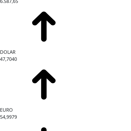
6.587,65
DOLAR
47,7040
EURO
54,9979