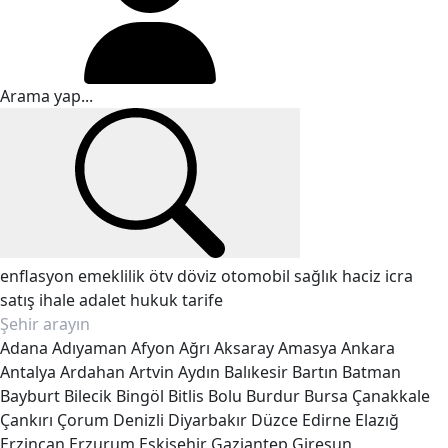
enflasyon
emeklilik
ötv
döviz
otomobil
sağlık
haciz
icra
satış
ihale
adalet
hukuk
tarife
Adana
Adıyaman
Afyon
Ağrı
Aksaray
Amasya
Ankara
Antalya
Ardahan
Artvin
Aydın
Balıkesir
Bartın
Batman
Bayburt
Bilecik
Bingöl
Bitlis
Bolu
Burdur
Bursa
Çanakkale
Çankırı
Çorum
Denizli
Diyarbakır
Düzce
Edirne
Elazığ
Erzincan
Erzurum
Eskişehir
Gaziantep
Giresun