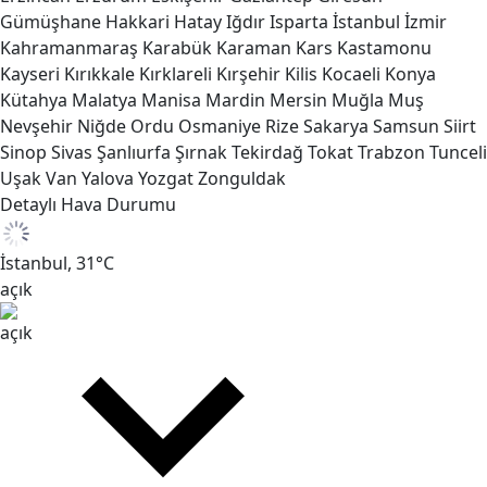
Gümüşhane
Hakkari
Hatay
Iğdır
Isparta
İstanbul
İzmir
Kahramanmaraş
Karabük
Karaman
Kars
Kastamonu
Kayseri
Kırıkkale
Kırklareli
Kırşehir
Kilis
Kocaeli
Konya
Kütahya
Malatya
Manisa
Mardin
Mersin
Muğla
Muş
Nevşehir
Niğde
Ordu
Osmaniye
Rize
Sakarya
Samsun
Siirt
Sinop
Sivas
Şanlıurfa
Şırnak
Tekirdağ
Tokat
Trabzon
Tunceli
Uşak
Van
Yalova
Yozgat
Zonguldak
Detaylı Hava Durumu
İstanbul,
31
°C
açık