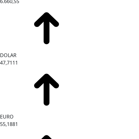
6.660,55
DOLAR
47,7111
EURO
55,1881