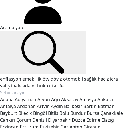
enflasyon
emeklilik
ötv
döviz
otomobil
sağlık
haciz
icra
satış
ihale
adalet
hukuk
tarife
Adana
Adıyaman
Afyon
Ağrı
Aksaray
Amasya
Ankara
Antalya
Ardahan
Artvin
Aydın
Balıkesir
Bartın
Batman
Bayburt
Bilecik
Bingöl
Bitlis
Bolu
Burdur
Bursa
Çanakkale
Çankırı
Çorum
Denizli
Diyarbakır
Düzce
Edirne
Elazığ
Erzincan
Erzurum
Eskişehir
Gaziantep
Giresun