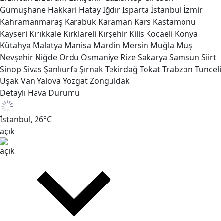
Gümüşhane
Hakkari
Hatay
Iğdır
Isparta
İstanbul
İzmir
Kahramanmaraş
Karabük
Karaman
Kars
Kastamonu
Kayseri
Kırıkkale
Kırklareli
Kırşehir
Kilis
Kocaeli
Konya
Kütahya
Malatya
Manisa
Mardin
Mersin
Muğla
Muş
Nevşehir
Niğde
Ordu
Osmaniye
Rize
Sakarya
Samsun
Siirt
Sinop
Sivas
Şanlıurfa
Şırnak
Tekirdağ
Tokat
Trabzon
Tunceli
Uşak
Van
Yalova
Yozgat
Zonguldak
Detaylı Hava Durumu
İstanbul,
26
°C
açık