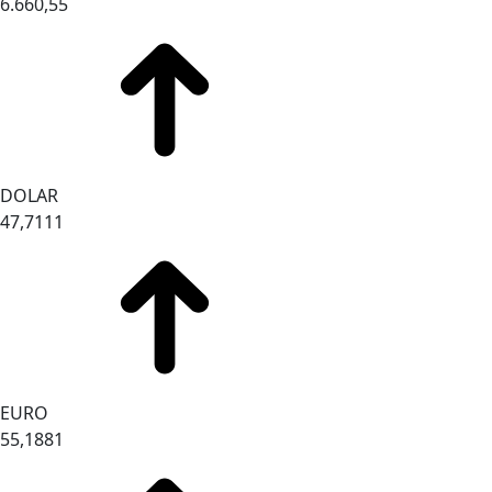
6.660,55
DOLAR
47,7111
EURO
55,1881