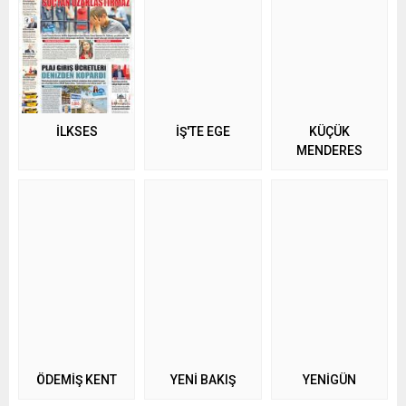
İLKSES
İŞ'TE EGE
KÜÇÜK
MENDERES
ÖDEMİŞ KENT
YENİ BAKIŞ
YENİGÜN