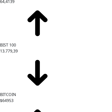
64,4139
BIST 100
13.779,39
BITCOIN
$64953