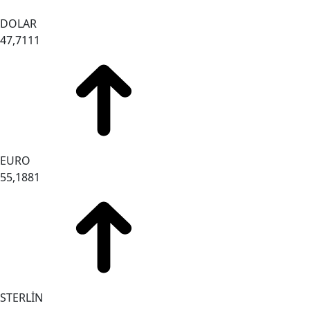
DOLAR
47,7111
EURO
55,1881
STERLİN