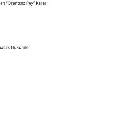
’dan “Orantısız Pey” Kararı
anacak Hükümler