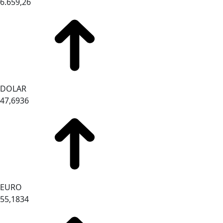
6.659,26
DOLAR
47,6936
EURO
55,1834