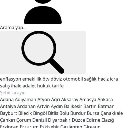
enflasyon
emeklilik
ötv
döviz
otomobil
sağlık
haciz
icra
satış
ihale
adalet
hukuk
tarife
Adana
Adıyaman
Afyon
Ağrı
Aksaray
Amasya
Ankara
Antalya
Ardahan
Artvin
Aydın
Balıkesir
Bartın
Batman
Bayburt
Bilecik
Bingöl
Bitlis
Bolu
Burdur
Bursa
Çanakkale
Çankırı
Çorum
Denizli
Diyarbakır
Düzce
Edirne
Elazığ
Erzincan
Erzurum
Eskişehir
Gaziantep
Giresun