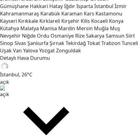
Gümüşhane
Hakkari
Hatay
Iğdır
Isparta
İstanbul
İzmir
Kahramanmaraş
Karabük
Karaman
Kars
Kastamonu
Kayseri
Kırıkkale
Kırklareli
Kırşehir
Kilis
Kocaeli
Konya
Kütahya
Malatya
Manisa
Mardin
Mersin
Muğla
Muş
Nevşehir
Niğde
Ordu
Osmaniye
Rize
Sakarya
Samsun
Siirt
Sinop
Sivas
Şanlıurfa
Şırnak
Tekirdağ
Tokat
Trabzon
Tunceli
Uşak
Van
Yalova
Yozgat
Zonguldak
Detaylı Hava Durumu
İstanbul,
26
°C
açık