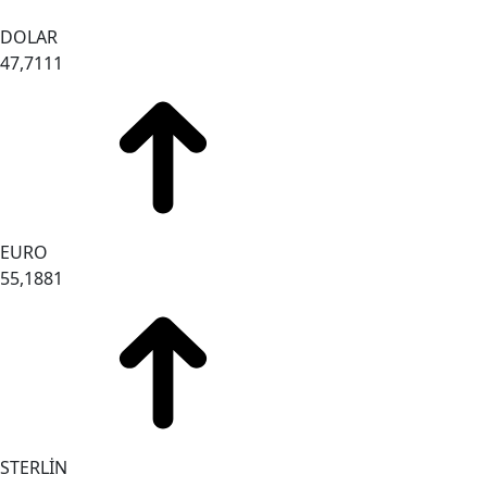
DOLAR
47,7111
EURO
55,1881
STERLİN