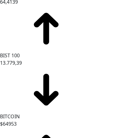
64,4139
BIST 100
13.779,39
BITCOIN
$64953