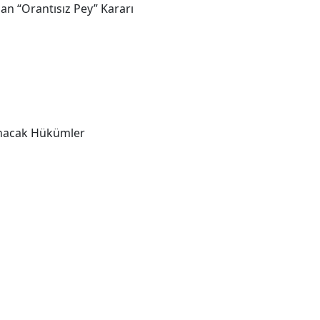
’dan “Orantısız Pey” Kararı
anacak Hükümler