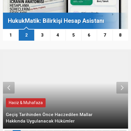
HukukMatik: Bilirkişi Hesap Asistanı
1
2
3
4
5
6
7
8
Haciz & Muhafaza
Geçiş Tarihinden Önce Haczedilen Mallar
Hakkında Uygulanacak Hükümler