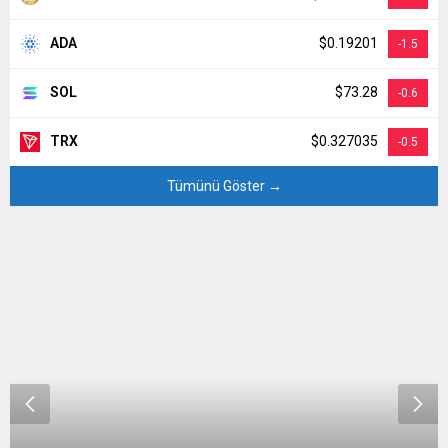
ADA
$0.19201
-1.5
SOL
$73.28
-0.6
TRX
$0.327035
-0.5
Tümünü Göster →