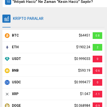
“İhtiyati Haciz” Ne Zaman “Kesin Haciz” Sayılır?
KRİPTO PARALAR
BTC
$64451
0.8
ETH
$1902.24
2
USDT
$0.999033
0
BNB
$593.19
-0.6
USDC
$0.999477
0
XRP
$1.047
-1.1
DOGE
$0.068984
-0.9