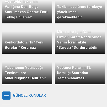
Acentelik İlişkisinin
Varlığına Dair Belge
Takibin usulünce terekeye
Sunulmazsa Ödeme Emri
yöneltilmesi
Tebliğ Edilemez
gerekmektedir
Mirasçılar İçin “Can
Simidi” Karar: Reddi Miras
Konkordato Zırhı “Yeni
Varsa İcra Takibi
Borçları” Korumaz
“Süresiz” Durdurulabilir
Yabancının Yatıracağı
Yabancı Paranın TL
Teminat İcra
Karşılığı Sonradan
Müdürlüğünce Belirlenir
Tamamlanamaz
GÜNCEL KONULAR