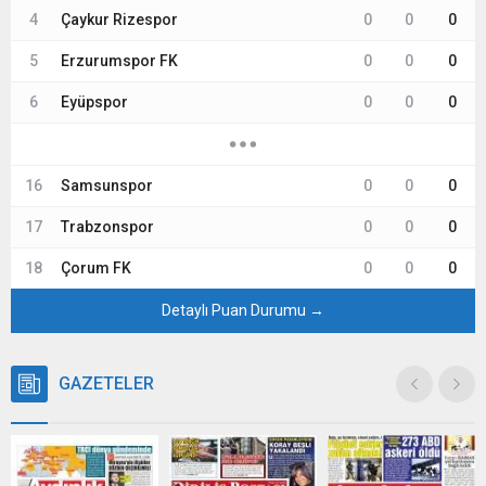
4
Çaykur Rizespor
0
0
0
5
Erzurumspor FK
0
0
0
6
Eyüpspor
0
0
0
16
Samsunspor
0
0
0
17
Trabzonspor
0
0
0
18
Çorum FK
0
0
0
Detaylı Puan Durumu →
GAZETELER