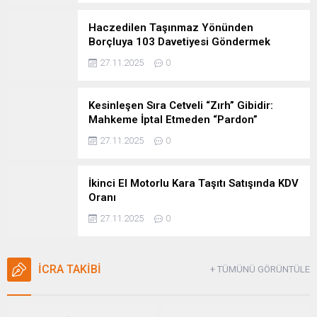
Haczedilen Taşınmaz Yönünden
Borçluya 103 Davetiyesi Göndermek
Gerekir Mi ?
27.11.2025
0
Kesinleşen Sıra Cetveli “Zırh” Gibidir:
Mahkeme İptal Etmeden “Pardon”
Denilemez
27.11.2025
0
İkinci El Motorlu Kara Taşıtı Satışında KDV
Oranı
27.11.2025
0
İCRA TAKİBİ
+ TÜMÜNÜ GÖRÜNTÜLE