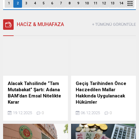
1
2
3
4
5
6
7
8
9
10
11
12
13
14
HACİZ & MUHAFAZA
+ TÜMÜNÜ GÖRÜNTÜLE
Alacak Tahsilinde “Tam
Geçiş Tarihinden Önce
Mutabakat” Şartı: Adana
Haczedilen Mallar
BAM’dan Emsal Nitelikte
Hakkında Uygulanacak
Karar
Hükümler
Adana Bölge Adliye
Uygulamaya geçilen il ve
19.12.2025
0
06.12.2025
0
Mahkemesi, İcra ve İflas
ilçelerde, geçiş tarihinden
Kanunu'nun (İİK) 120.
sonra haczedilen mallar
maddesi uyarınca alacaklıya
hakkında, bu maddeyi ihdas
tahsil yetkisi verilebilmesi
eden Kanunla değiştirilen