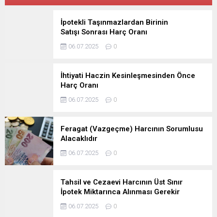
İpotekli Taşınmazlardan Birinin
Satışı Sonrası Harç Oranı
06.07.2025
0
İhtiyati Haczin Kesinleşmesinden Önce
Harç Oranı
06.07.2025
0
Feragat (Vazgeçme) Harcının Sorumlusu
Alacaklıdır
06.07.2025
0
Tahsil ve Cezaevi Harcının Üst Sınır
İpotek Miktarınca Alınması Gerekir
06.07.2025
0