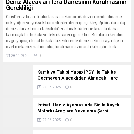
Deniz Alacakları İcra Dairesinin Kurulmasının
Gerekliliği
GirişDeniz ticareti, uluslararası ekonomik düzen içinde dinamik,
risk yoğun ve yüksek hacimli işlemlerin gerçekleştiği bir alan olup,
deniz alacaklarının tahsili diğer alacak türlerine kıyasla daha
karmaşık bir hukuki ve teknik süreci gerektirir. Bu alanın kendine
özgü yapısı, ulusal hukuk düzenlerinde deniz cebrî icraya ilişkin
özel mekanizmaların oluşturulmasını zorunlu kılmıştır. Türk...
28.11.2025
0
Kambiyo Takibi Yapıp İPÇY ile Takibe
Geçmeyen Alacaklıdan Alınacak Harç
Oranına Dair Görüşümüz
27.06.2025
0
İhtiyati Haciz Aşamasında Sicile Kayıtlı
Motorlu Araçlara Yakalama Şerhi
Konulamayacağı
27.06.2025
0