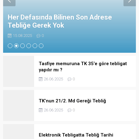
Her Defasında Bilinen Son Adrese
Tebliğe Gerek Yok
15.08.2025
0
Tasfiye memuruna TK 35’e göre tebligat
yapılır mı ?
26.06.2025
0
TK’nun 21/2. Md Gereği Tebliğ
26.06.2025
0
Elektronik Tebligatta Tebliğ Tarihi