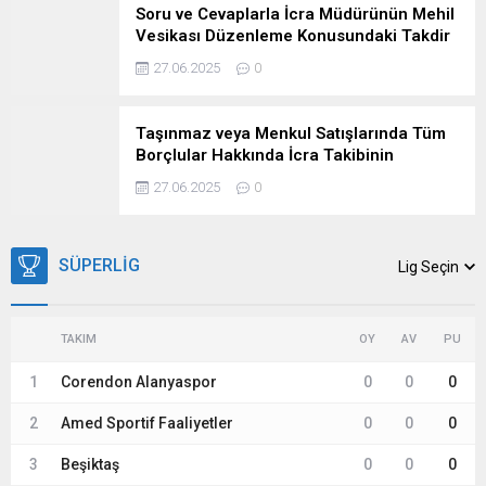
Soru ve Cevaplarla İcra Müdürünün Mehil
Vesikası Düzenleme Konusundaki Takdir
Hakkı
27.06.2025
0
Taşınmaz veya Menkul Satışlarında Tüm
Borçlular Hakkında İcra Takibinin
Kesinleşmesi Gerekmez
27.06.2025
0
SÜPERLIG
Lig Seçin
TAKIM
OY
AV
PU
1
Corendon Alanyaspor
0
0
0
2
Amed Sportif Faaliyetler
0
0
0
3
Beşiktaş
0
0
0