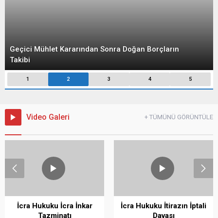
Geçici Mühlet Kararından Sonra Doğan Borçların
Takibi
1
2
3
4
5
Video Galeri
+ TÜMÜNÜ GÖRÜNTÜLE
İcra Hukuku İcra İnkar
İcra Hukuku İtirazın İptali
Tazminatı
Davası