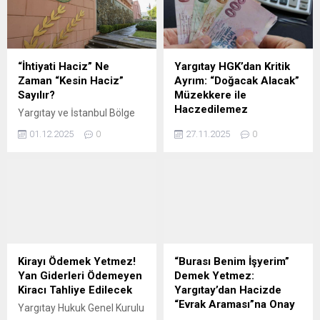
için, dosyada haczi bulunan
87, 106 ve 110 uncu madde
diğer tüm alacaklıların açık
hükümleri uygulanır. Geçiş
rızasının şart olduğuna
tarihinden önce haczedilen
hükmetti.
mallar hakkında ise
değişikliklerden önceki
“İhtiyati Haciz” Ne
Yargıtay HGK’dan Kritik
hükümler ile ilga edilen
Zaman “Kesin Haciz”
Ayrım: “Doğacak Alacak”
hükümlerin uygulanmasına
Sayılır?
Müzekkere ile
devam olunur
Haczedilemez
Yargıtay ve İstanbul Bölge
Adliye Mahkemesi, icra
Yargıtay Hukuk Genel
01.12.2025
0
27.11.2025
0
hukukunda alacaklılar
Kurulu, icra hukukunda
arasındaki sıralamayı (sıra
"Müzekkere" (İİK m.78) ile
cetveli) doğrudan etkileyen
"Haciz İhbarnamesi" (İİK
kritik bir karara imza attı.
m.89) arasındaki hayati farkı
Karara göre; kambiyo
belirleyen emsal bir karara
senetlerine özgü takiplerde
imza attı. Kurul; borçlunun
ihtiyati haciz, 5 günlük itiraz
üçüncü kişilerdeki (örneğin
süresinin bitimiyle değil, 10
vergi dairesindeki) henüz
günlük "ödeme süresinin"
doğmamış, "müstakbel"
Kirayı Ödemek Yetmez!
“Burası Benim İşyerim”
geçmesiyle kesin hacze
alacaklarının standart haciz
Yan Giderleri Ödemeyen
Demek Yetmez:
dönüşür. Borçlunun itiraz
müzekkeresi ile
Kiracı Tahliye Edilecek
Yargıtay’dan Hacizde
etmesi durumunda ise tarih
haczedilemeyeceğine,
“Evrak Araması”na Onay
Yargıtay Hukuk Genel Kurulu
hesabı tamamen...
"doğacak alacaklar" ibaresi