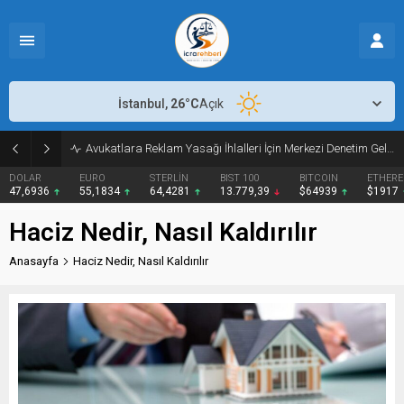
İstanbul,
26
°C
Açık
Avukatlara Reklam Yasağı İhlalleri İçin Merkezi Denetim Geldi
DOLAR
EURO
STERLİN
BIST 100
BITCOIN
ETHER
47,6936
55,1834
64,4281
13.779,39
$64939
$1917
Haciz Nedir, Nasıl Kaldırılır
Anasayfa
Haciz Nedir, Nasıl Kaldırılır