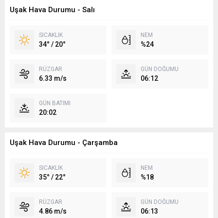
Uşak Hava Durumu - Salı
SICAKLIK
NEM
34° / 20°
%24
RÜZGAR
GÜN DOĞUMU
6.33 m/s
06:12
GÜN BATIMI
20:02
Uşak Hava Durumu - Çarşamba
SICAKLIK
NEM
35° / 22°
%18
RÜZGAR
GÜN DOĞUMU
4.86 m/s
06:13