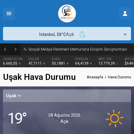
İstanbul,
26
°C
Açık
Sosyal Medya Fenomeni Memurlara Disiplin Soruşturması
 ALTIN
DOLAR
EURO
STERLİN
BIST 100
BITCOIN
0,55
47,7111
55,1881
64,4139
13.779,39
$64949
Uşak Hava Durumu
Anasayfa
Hava Durumu
Uşak
19°
08 Ağustos 2026
Açık