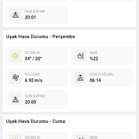
GÜN BATIMI
20:01
Uşak Hava Durumu - Perşembe
SICAKLIK
NEM
34° / 20°
%22
RÜZGAR
GÜN DOĞUMU
6.92 m/s
06:14
GÜN BATIMI
20:00
Uşak Hava Durumu - Cuma
SICAKLIK
NEM