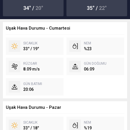
34° /
20°
35° /
22°
Uşak Hava Durumu - Cumartesi
SICAKLIK
NEM
33° / 19°
%23
RÜZGAR
GÜN DOĞUMU
8.09 m/s
06:09
GÜN BATIMI
20:06
Uşak Hava Durumu - Pazar
SICAKLIK
NEM
33° / 18°
%19