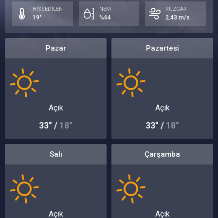
HİSSEDİLEN
NEM
RÜZGAR
19°
%64
2.43 m/s
Pazar
Pazartesi
Açık
Açık
33° /
18°
33° /
18°
Salı
Çarşamba
Açık
Açık