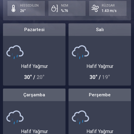
HİSSEDİLEN
NEM
RÜZGAR
26°
%76
1.43 m/s
Pazartesi
Salı
Hafif Yağmur
Hafif Yağmur
30° /
20°
30° /
19°
Çarşamba
Perşembe
Hafif Yağmur
Hafif Yağmur