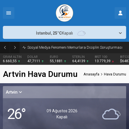
İstanbul,
25
°C
Kapalı
Sosyal Medya Fenomeni Memurlara Disiplin Soruşturması
ALTIN
DOLAR
EURO
STERLİN
BIST 100
BITCOIN
55
47,7111
55,1881
64,4139
13.779,39
$64871
Artvin Hava Durumu
Anasayfa
Hava Durumu
Artvin
26°
09 Ağustos 2026
Kapalı