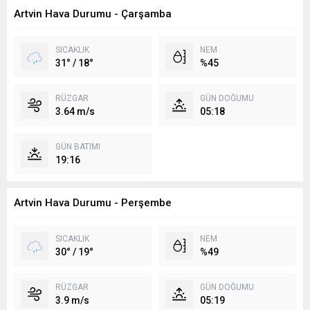
Artvin Hava Durumu - Çarşamba
SICAKLIK
NEM
31° / 18°
%45
RÜZGAR
GÜN DOĞUMU
3.64 m/s
05:18
GÜN BATIMI
19:16
Artvin Hava Durumu - Perşembe
SICAKLIK
NEM
30° / 19°
%49
RÜZGAR
GÜN DOĞUMU
3.9 m/s
05:19