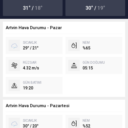
31° /
18°
30° /
19°
Artvin Hava Durumu - Pazar
SICAKLIK
NEM
29° / 21°
%65
RÜZGAR
GÜN DOĞUMU
4.32 m/s
05:15
GÜN BATIMI
19:20
Artvin Hava Durumu - Pazartesi
SICAKLIK
NEM
30° / 20°
%52