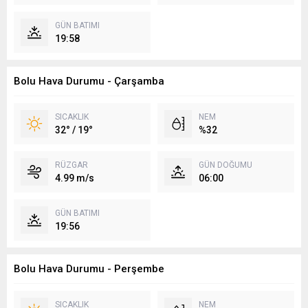
GÜN BATIMI
19:58
Bolu Hava Durumu - Çarşamba
SICAKLIK
NEM
32° / 19°
%32
RÜZGAR
GÜN DOĞUMU
4.99 m/s
06:00
GÜN BATIMI
19:56
Bolu Hava Durumu - Perşembe
SICAKLIK
NEM