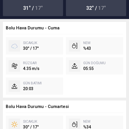
31° /
17°
32° /
17°
Bolu Hava Durumu - Cuma
SICAKLIK
NEM
30° / 17°
%43
RÜZGAR
GÜN DOĞUMU
4.35 m/s
05:55
GÜN BATIMI
20:03
Bolu Hava Durumu - Cumartesi
SICAKLIK
NEM
30° / 17°
%34