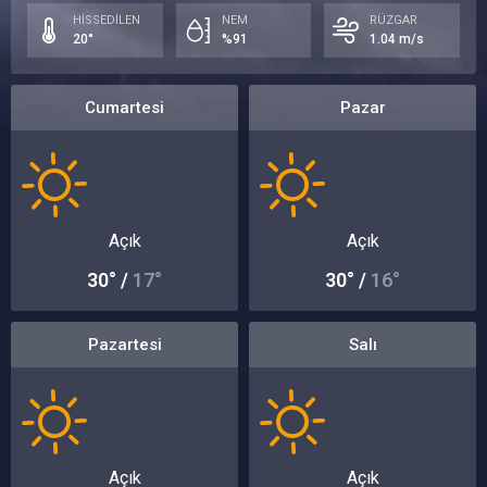
HİSSEDİLEN
NEM
RÜZGAR
20°
%91
1.04 m/s
Cumartesi
Pazar
Açık
Açık
30° /
17°
30° /
16°
Pazartesi
Salı
Açık
Açık