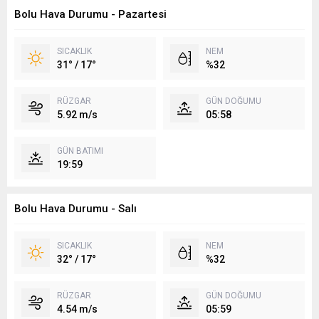
Bolu Hava Durumu - Pazartesi
SICAKLIK
NEM
31° / 17°
%32
RÜZGAR
GÜN DOĞUMU
5.92 m/s
05:58
GÜN BATIMI
19:59
Bolu Hava Durumu - Salı
SICAKLIK
NEM
32° / 17°
%32
RÜZGAR
GÜN DOĞUMU
4.54 m/s
05:59