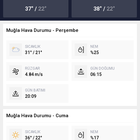
37° /
22°
38° /
22°
Muğla Hava Durumu - Perşembe
SICAKLIK
NEM
31° / 21°
%25
RÜZGAR
GÜN DOĞUMU
4.84 m/s
06:15
GÜN BATIMI
20:09
Muğla Hava Durumu - Cuma
SICAKLIK
NEM
36° / 22°
%17