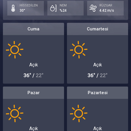
HİSSEDİLEN
NEM
RÜZGAR
30°
%24
4.42 m/s
Cuma
Cumartesi
Açık
Açık
36° /
22°
36° /
22°
Pazar
Pazartesi
Açık
Açık