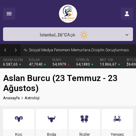
İstanbul,
26
°C
Açık
Sosyal Medya Fenomeni Memurlara Disiplin Soruşturması
GRAM ALTIN
DOLAR
EURO
STERLİN
BIST 100
BITCO
6.587,65
47,7040
54,9979
64,1883
13.866,67
$643
Aslan Burcu (23 Temmuz - 23
Ağustos)
Anasayfa
Astroloji
Koç
Boğa
İkizler
Yengeç